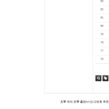
83
82
81
80
79
78
77
76
검색
태그
文學 위의 文學 출판사 (신고번호 옥천 제 24호)