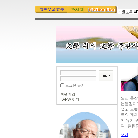
로그인 유지
회원가입
오산 출장
ID/PW 찾기
눈물겹다고
었고 오랬
로의 계획
지 않기 
다. 휴유증
쓰기