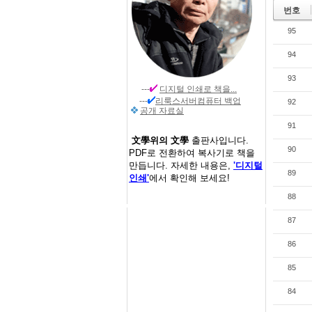
번호
95
94
93
---
디지털 인쇄
로 책을...
---
리룩스서버컴퓨터 백업
92
공개 자료실
91
文學위의 文學
출판사입니다.
90
PDF로 전환하여 복사기로 책을
만듭니다. 자세한 내용은,
'디지털
89
인쇄'
에서 확인해 보세요!
88
87
86
85
84