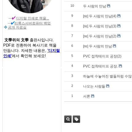
10
두 사람의 만남
9
[re] 두 사람의 만남(4)
---
디지털 인쇄
로 책을...
---
리룩스서버컴퓨터 백업
8
[re] 두 사람의 만남(3)
공개 자료실
7
[re] 두 사람의 만남(2)
文學위의 文學
출판사입니다.
PDF로 전환하여 복사기로 책을
6
[re] 두 사람의 만남
만듭니다. 자세한 내용은,
'디지털
인쇄'
에서 확인해 보세요!
5
PVC 접착테이프 공장(2)
4
PVC 접착테이프 공장.
3
하늘에 수놓여진 별들처럼 수많은
2
나오는 사람들
1
서론
검색
태그