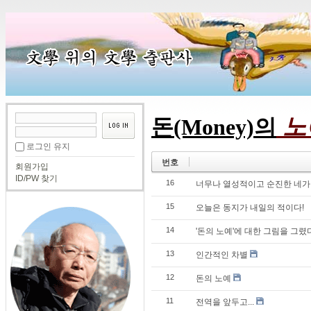
노예
돈(Money)의
로그인 유지
번호
회원가입
ID/PW 찾기
16
너무나 열성적이고 순진한 네가
15
오늘은 동지가 내일의 적이다!
14
'돈의 노예'에 대한 그림을 그렸
13
인간적인 차별
12
돈의 노예
11
전역을 앞두고...