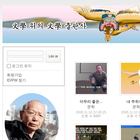
로그인 유지
회원가입
ID/PW 찾기
아무리 좋은...
내 주위의 
문학
문
2008.11.10 22:45:25
2008.11.10 
조회 수 6087
조회 수 5