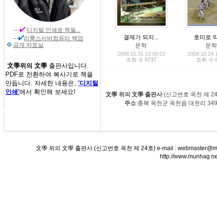
---
디지털 인쇄
로 책을...
결제가 되지...
호미로 막
---
리룩스서버컴퓨터 백업
공개 자료실
문학
문
2008.10.31 13:09:53
2008.10.24 
조회 수 5737
조회 수 6
文學위의 文學
출판사입니다.
PDF로 전환하여 복사기로 책을
만듭니다. 자세한 내용은,
'디지털
인쇄'
에서 확인해 보세요!
文學 위의 文學 출판사
(신고번호 옥천 제 2
주소
:충북 옥천군 옥천읍 대천
文學 위의 文學 출판사 (신고번호 옥천 제 24호) e-mail : webmaster@munha
http://www.munha