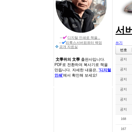
서
---
디지털 인쇄
로 책을...
---
리룩스서버컴퓨터 백업
쓰기
공개 자료실
번호
文學위의 文學
출판사입니다.
공지
PDF로 전환하여 복사기로 책을
공지
만듭니다. 자세한 내용은,
'디지털
인쇄'
에서 확인해 보세요!
공지
공지
공지
공지
168
167