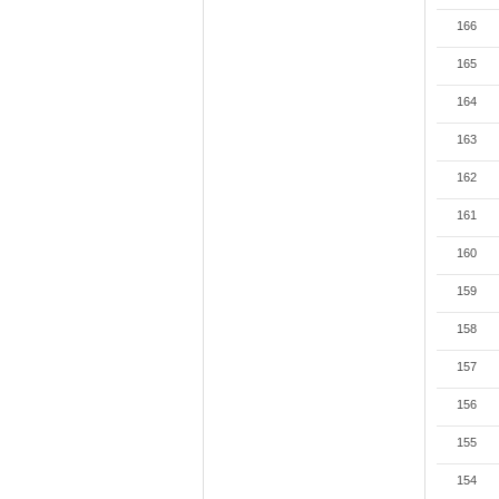
166
165
164
163
162
161
160
159
158
157
156
155
154