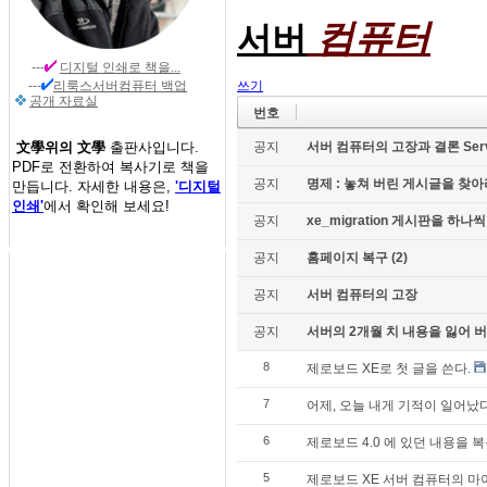
컴퓨터
서버
---
디지털 인쇄
로 책을...
---
리룩스서버컴퓨터 백업
쓰기
공개 자료실
번호
文學위의 文學
출판사입니다.
공지
서버 컴퓨터의 고장과 결론 Server c
PDF로 전환하여 복사기로 책을
공지
명제 : 놓쳐 버린 게시글을 찾아라!
만듭니다. 자세한 내용은,
'디지털
인쇄'
에서 확인해 보세요!
공지
xe_migration 게시판을 하
공지
홈페이지 복구 (2)
공지
서버 컴퓨터의 고장
공지
서버의 2개월 치 내용을 잃어 버렸
8
제로보드 XE로 첫 글을 쓴다.
7
어제, 오늘 내게 기적이 일어났다
6
제로보드 4.0 에 있던 내용을 
5
제로보드 XE 서버 컴퓨터의 