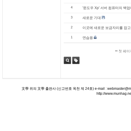
4
'윈도우 Xp' 서버 컴퓨터의 백업에
3
새로운 기대
2
이곳에 새로운 보금자리를 잡고..
1
연습용
첫 페이
검색
태그
文學 위의 文學 출판사 (신고번호 옥천 제 24호) e-mail : webmaster@munha
http://www.munha