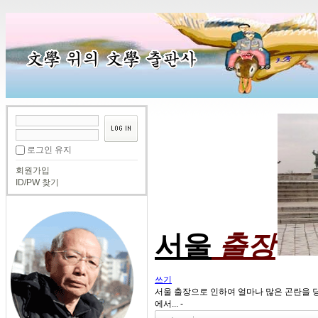
로그인 유지
회원가입
ID/PW 찾기
서울
출장
쓰기
서울 출장으로 인하여 얼마나 많은 곤란을 당
에서... -