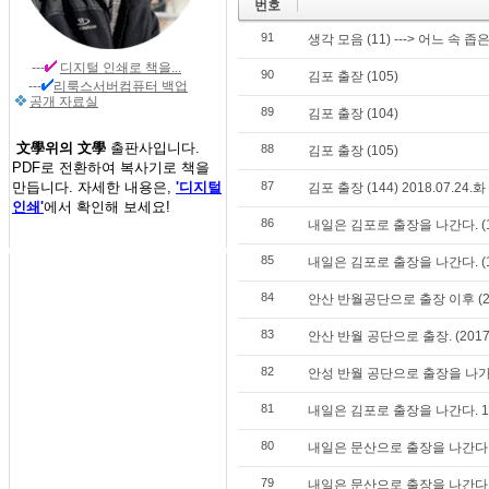
번호
91
생각 모음 (11) ---> 어느 속 좁
---
디지털 인쇄
로 책을...
90
김포 출잗 (105)
---
리룩스서버컴퓨터 백업
공개 자료실
89
김포 출장 (104)
文學위의 文學
출판사입니다.
88
김포 출장 (105)
PDF로 전환하여 복사기로 책을
만듭니다. 자세한 내용은,
'디지털
87
김포 출장 (144) 2018.07.24.화
인쇄'
에서 확인해 보세요!
86
내일은 김포로 출장을 나간다. (143
85
내일은 김포로 출장을 나간다. (142
84
안산 반월공단으로 출장 이후 (2)
83
안산 반월 공단으로 출장. (2017. 8
82
안성 반월 공단으로 출장을 나가면서...
81
내일은 김포로 출장을 나간다. 1
80
내일은 문산으로 출장을 나간다. (3)
79
내일은 문산으로 출장을 나간다. (2)