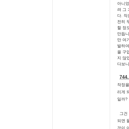
아니었
려 그
다. 
전히 
할 정
만듭니
만 여
발하여
을 구
지 않
다보니
74
작정을
리게 
일까?
그건 
되면 
것이 