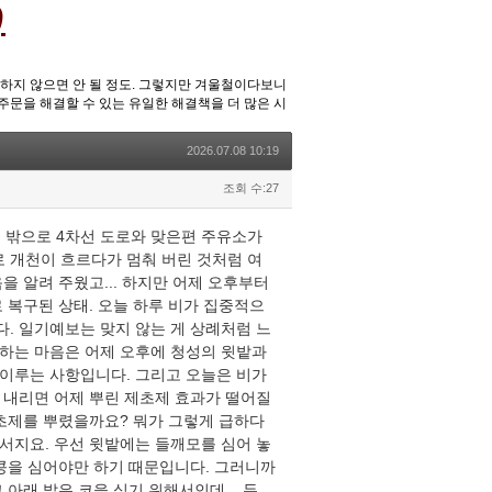
)
중하지 않으면 안 될 정도. 그렇지만 겨울철이다보니
주문을 해결할 수 있는 유일한 해결책을 더 많은 시
2026.07.08 10:19
조회 수:27
창문 밖으로 4차선 도로와 맞은편 주유소가
로 개천이 흐르다가 멈춰 버린 것처럼 여
을 알려 주웠고... 하지만 어제 오후부터
 복구된 상태. 오늘 하루 비가 집중적으
. 일기예보는 맞지 않는 게 상례처럼 느
하는 마음은 어제 오후에 청성의 윗밭과
이루는 사항입니다. 그리고 오늘은 비가
 내리면 어제 뿌린 제초제 효과가 떨어질
제초제를 뿌렸을까요? 뭐가 그렇게 급하다
해서지요. 우선 윗밭에는 들깨모를 심어 놓
 콩을 심어야만 하기 때문입니다. 그러니까
아래 밭은 코을 심기 위해서인데... 두