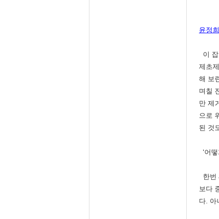
윤정희 
이 잡
제초제
해 보
며칠 
만 제
으로 
된 것
'어떻
한번 
보다 
다. 