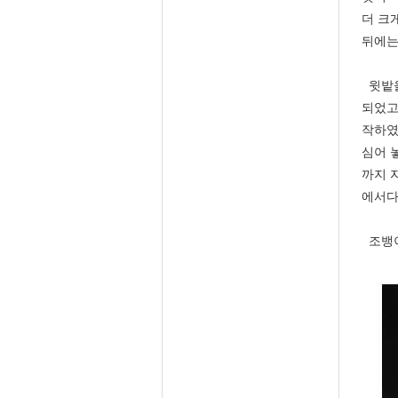
더 크
뒤에는
윗밭을
되었고
작하였
심어 
까지 
에서다
조뱅이