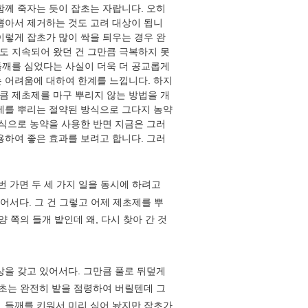
함께 죽자는 듯이 잡초는 자랍니다. 오히
뽑아서 제거하는 것도 고려 대상이 됩니
이렇게 잡초가 많이 싹을 틔우는 경우 완
도 지속되어 왔던 건 그만큼 극복하지 못
들깨를 심었다는 사실이 더욱 더 공교롭게
는 어려움에 대하여 한계를 느낍니다. 하지
큼 제초제를 마구 뿌리지 않는 방법을 개
초제를 뿌리는 절약된 방식으로 그다지 농약
이식으로 농약을 사용한 반면 지금은 그러
용하여 좋은 효과를 보려고 합니다. 그러
번 가면 두 세 가지 일을 동시에 하려고
어서다. 그 건 그렇고 어제 제초제를 뿌
 쪽의 들개 밭인데 왜, 다시 찾아 간 것
을 갖고 있어서다. 그만큼 풀로 뒤덮게
잡초는 완전히 밭을 점령하여 버릴텐데 그
. 들깨를 키워서 미리 심어 놨지만 잡초가