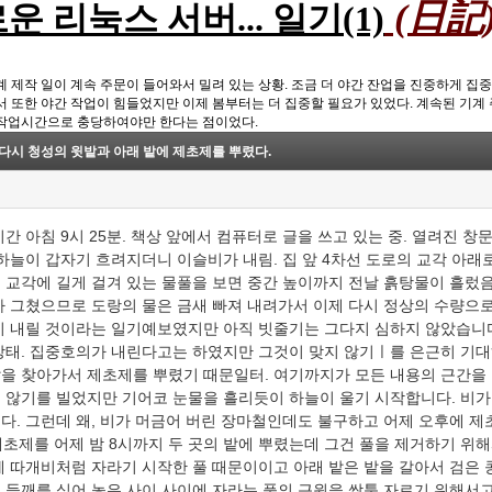
(日記
운 리눅스 서버... 일기(1)
계 제작 일이 계속 주문이 들어와서 밀려 있는 상황. 조금 더 야간 잔업을 진중하게 집
서 또한 야간 작업이 힘들었지만 이제 봄부터는 더 집중할 필요가 있었다. 계속된 기계 
작업시간으로 충당하여야만 한다는 점이었다.
다시 청성의 윗밭과 아래 밭에 제초제를 뿌렸다.
시간 아침 9시 25분. 책상 앞에서 컴퓨터로 글을 쓰고 있는 중. 열려진 
 하늘이 갑자기 흐려지더니 이슬비가 내림. 집 앞 4차선 도로의 교각 아래
 교각에 길게 걸겨 있는 물풀을 보면 중간 높이까지 전날 흙탕물이 흘렀음
가 그쳤으므로 도랑의 물은 금새 빠져 내려가서 이제 다시 정상의 수량으로
이 내릴 것이라는 일기예보였지만 아직 빗줄기는 그다지 심하지 않았습니다
상태. 집중호의가 내린다고는 하였지만 그것이 맞지 않기ㅣ를 은근히 기대
을 찾아가서 제초제를 뿌렸기 때문일터. 여기까지가 모든 내용의 근간을 
 않기를 빌었지만 기어코 눈물을 흘리듯이 하늘이 울기 시작합니다. 비가
다. 그런데 왜, 비가 머금어 버린 장마철인데도 불구하고 어제 오후에 
. 제초제를 어제 밤 8시까지 두 곳의 밭에 뿌렸는데 그건 풀을 제거하기 위
에 따개비처럼 자라기 시작한 풀 때문이이고 아래 밭은 밭을 갈아서 검은
 들깨를 심어 놓은 사이 사이에 자라는 풀의 근원을 싹툭 자르기 위해서고 