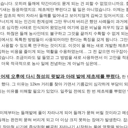
습니다. 오히려 들깨에 약간이라도 묻게 되는 건 피할 수 없었으니까요. 
 기새는 등응하였지요. 제초제만 뿌린다고 될 일은 아니었습니다. 이제는 
작은 잡초의 싹이 자라서 들깨를 밀어내고 보이지않게 감싸고 있어서지요. 
무너지게 되는 인간의 한계성에 그만 무너져 버리곤 했던 사례들이 과거에
도로 심각한 사태로 인식되어 왔었는데 여기에 검은 비닐을 씌우지 않고 
다. 하찮은 들깨 농사인데도 불구하고 그것을 끝까지 수확할 수 없게 되
기에서도 독특한 방법들이 사용되어야만 한다는 특징을 갖게 됩니다. 그만
 사용할 수 있도록 연구하는 것이지요. 이것이 올 해는 새로 개발한 제
입하는 비용을 줄이게 되는 역활을 수용하였는데... 그 전 같으면 마구잡
았습니다. 조금이라도 덜 들였고 그 방법을 새로 사용하면서 이 고안을 적
 더욱 적극적으로 농사 일에 전념하는 게 아닐까 싶은데...
4. 어제 오후에 다시 청성의 윗밭과 아래 밭에 제초제를 뿌렸다.
한 
 했다. 그 이유는 12km 거리를 찾아 가면서 기름값이 심각하게 부담이 되
되는 이유를 이해할 필요가 있었다. 일주일 전에도 한 번 제초제를 뿌렸던 양
이제부터는 들깨밭에 풀이 자라나게 되어 들깨가 묻혀 버릴 것이라고 예상
들깨는 완전히 묻혀 버리게 되고 더 이상 크지 못하는 장애가 발생한다. 
이 장마철 시기에 좁살처럼 빼곡히 자라나기 시작하는 풀에 영향을 받는다