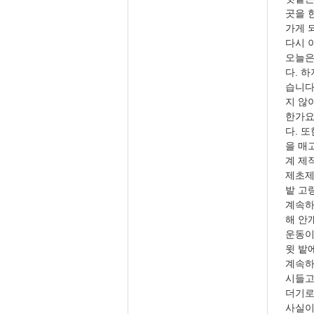
곳을 
가게 
다시 
오늘은
다. 
습니다
지 않
한가요
다. 
을 매
계 제
제초제
밭 고
계속하
해 안
운동이
윗 밭
계속하
시들고
더기로
사실이