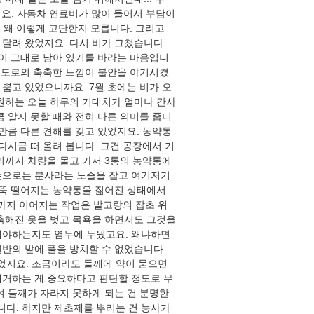
요. 자동차 연료비가 많이 들어서 부담이
, 왜 이렇게 고단한지 모릅니다. 그리고
달려 왔었지요. 다시 비가 그쳤습니다.
성이 그대로 남아 있기를 바라는 마음입니
느 도로의 축축한 느낌이 불안을 야기시켰
뿜고 있었으니까요. 7월 초에는 비가 오
기원하는 오늘 하루의 기대치가 얼마나 간사
큼 알지 못할 때와 전혀 다른 의미를 줍니
그만큼 다른 견해를 갖고 있었지요. 농약통
다시금 떠 올려 봅니다. 그건 공장에서 기
리까지 차량을 몰고 가서 3통의 농약통에
손으로는 분사라는 노즐을 잡고 여기저기
뚝뚝 떨어지는 농약통을 짊어진 상태에서
까지 이어지는 작업은 밭고랑의 잡초 위
축축해진 옷을 벗고 목욕을 하면서도 그것을
해야하는지도 염두에 두웠고요. 왜냐하면
반의 밭에 풀을 방치할 수 없었습니다.
었지요. 조금이라도 들깨에 약이 묻으면
제거하는 게 중요하다고 판단할 정도로 무
여 들깨가 자라지 못하게 되는 건 분명한
다. 하지만 제초제를 뿌리는 건 능사가