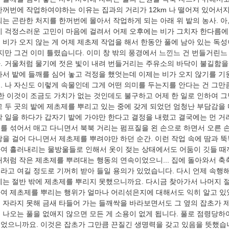
한꺼번에 작업하여야하는 이유는 집과의 거리가 12km 나 떨어져 있어서지
되는 곤란한 처지를 한꺼번에 몰아서 작업하게 되는 아래 위 밭의 농사. 아
이 걱정스러운 고민이 마음에 걸려서 어제 오후에는 비가 그치자 한다름에 
 비가 오지 않는 게 어제 제초제 작업을 해서 한동안 풀에 남아 있는 독
하지만 그건 이미 틀렸습니다. 이미 창 밖의 풍경에서 느낀느 건 번들거린
. 거울처럼 물기에 젓은 빛이 내려 번들거리는 주유소의 바닥이 불길함을 
아서 밭에 들깨를 심어 놓고 걱정을 했엇는데 이제는 비가 오지 않기를 
. 나 자신도 이렇게 속물인데 그게 어떤 의미를 두는지를 안다는 건 그만
또한 이것이 조금도 가치가 없는 것인데도 불구하고 어제 한 일로 인하여 
고 두 곳의 밭에 제초제를 뿌리고 있는 중에 갖게 되었던 엄청난 부담감을 
작 일을 하다가 갑자기 밭에 가야만 한다고 결정을 내렸고 결국에는 먼 거
를 섞어서 매고 다니면서 북북 거리는 펌프질을 왼 손으로 하면서 오른 
랑을 걸어 다니면서 제초제를 뿌려야만 하던 순간. 이런 작업 속에 땀과 
여 흘러내리는 물방울들로 인해서 옷이 젖는 상태에서도 어둠이 깃들 때
개처럼 작은 제초제를 뿌려대는 행동의 연속이었으니... 집에 돌아와서 
라고 여길 정도로 기꺼히 받아 들일 용의가 있었습니다. 다시 언제 속행
에는 절반 밖에 제초제를 뿌리지 못했으니까요. 다시금 찾아가서 나머지 절
여 제초제를 뿌리는 행위가 얼마나 어리섞은지에 대해서도 익히 알고 있
 자라지 못해 금새 타들어 가는 들깨싹을 바라보면서도 그 옆의 잡초가 
 나오는 풀을 없애지 않으면 모든 게 소용이 없게 됩니다. 풀로 점령당하
었으니까요. 이것은 잡초가 그만큼 끈질긴 생명력을 갖고 있음을 뜻했습니