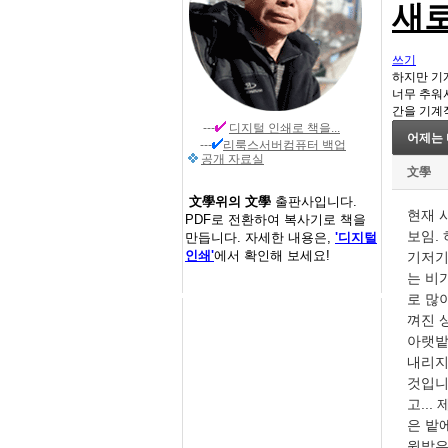
새로
쓰기
하지만 기
너무 추워
간을 기계
---
디지털 인쇄
로 책을...
어제는 
---
리룩스서버컴퓨터 백업
공개 자료실
文學
文學위의 文學
출판사입니다.
현재 
PDF로 전환하여 복사기로 책을
보임.
만듭니다. 자세한 내용은,
'디지털
인쇄'
에서 확인해 보세요!
기저기
는 비
로 많
껴진 
아랫밭
내리지
것입니
고..
은 밭
윗밭은