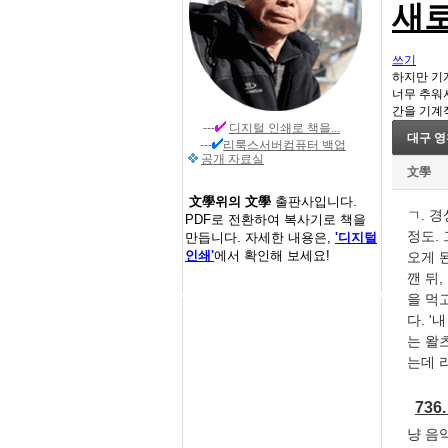
새로
쓰기
하지만 기
너무 추워
간을 기계
---
디지털 인쇄
로 책을...
대구 영
---
리룩스서버컴퓨터 백업
공개 자료실
文學
文學위의 文學
출판사입니다.
ㄱ. 경
PDF로 전환하여 복사기로 책을
정도.
만듭니다. 자세한 내용은,
'디지털
인쇄'
에서 확인해 보세요!
오게 
깬 뒤,
을 먹
다. 
는 왈
는데 
73
냥 음