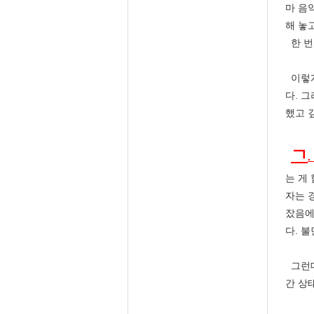
마 음
해 놓
한 번
이렇게
다. 
했고 
ㄱ
는 게
자는 
잤음에
다. 
그런데
간 상