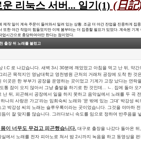
(日記
운 리눅스 서버... 일기(1)
계 제작 일이 계속 주문이 들어와서 밀려 있는 상황. 조금 더 야간 잔업을 진중하게 집
서 또한 야간 작업이 힘들었지만 이제 봄부터는 더 집중할 필요가 있었다. 계속된 기계 
작업시간으로 충당하여야만 한다는 점이었다.
천 출장 뒤 노래를 불렀고
상 I.C 로 나갔습니다. 새벽 3시 30분에 깨었었고 아침을 먹고 난 뒤, 약
 그리곤 목적지인 영남대학교 영천병원 근처의 거래처 공장에 도착 한 것은 
된 이곳은 한 부부가 공장을 운영하는 곳이었고 기계가 고장 났다는 연락을
 도통 잠이 오지 않아서 그냥 출발을 하기로 한 것인데... ㄴ. 집에 돌아 오
고 난 뒤, 피곤해서 공장에서 일을 하지 못하고 음악실에서 노래를 두 곡
'내 하나의 사랑은 가고'라는 임희숙씨 노래와 '문 밖에 있는 그대' 박강성 
츠고 박강성 씨의 노래는 슬루우록이라는 곳이었습니다. 그것을 야마하 전
리듬이 잘 맞지를 않습니다. 그러다보니 속도를 임으로 정하여 반주음을 
6. 몸이 너무도 무겁고 피곤했습니다.
대구로 출장을 나갔다 돌아온 뒤,
악실에서 노래를 전자 피아노로 쳐서 밤 2시까지 녹음을 하고 동영상을 편집