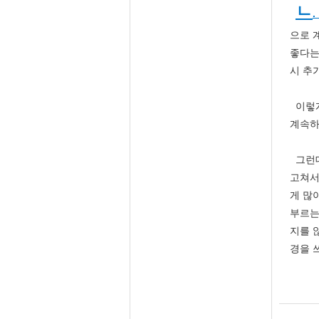
ㄴ
으로 
좋다는
시 추
이렇게
계속하
그런데
고쳐서
게 많
부르는
지를 
경을 