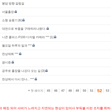
봉담 방향 갈림길
서울출장
소형 송풍기
[6]
대전으로 부품을 구매하러나왔다.
니콘 쿨피스 P100 디지털 카메라 ***
[1]
월요일 하루의 일과 ***
천상재회 ***
광시증
공주로 출장믈 나갔다 오는 길
[3]
천상에서 다시 만나... ***
52
첫 페이지
45
46
47
48
49
50
51
53
 해킹 되어 서버가 느려지고 지연되는 현상이 있어서 부득불 이런 조치를 취하지