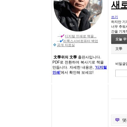
새로
쓰기
하지만 기
너무 추워
간을 기계
---
디지털 인쇄
로 책을...
오늘 우
---
리룩스서버컴퓨터 백업
공개 자료실
文學
文學위의 文學
출판사입니다.
PDF로 전환하여 복사기로 책을
비밀글입
만듭니다. 자세한 내용은,
'디지털
인쇄'
에서 확인해 보세요!
댓