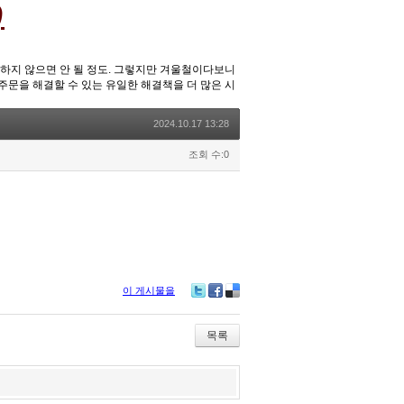
)
중하지 않으면 안 될 정도. 그렇지만 겨울철이다보니
주문을 해결할 수 있는 유일한 해결책을 더 많은 시
2024.10.17 13:28
조회 수:0
이 게시물을
Tw
Fa
De
itte
ce
lici
r
bo
ou
목록
ok
s