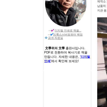
제작소 
납품처 
지관 용
---
디지털 인쇄
로 책을...
---
리룩스서버컴퓨터 백업
공개 자료실
文學위의 文學
출판사입니다.
PDF로 전환하여 복사기로 책을
만듭니다. 자세한 내용은,
'디지털
인쇄'
에서 확인해 보세요!