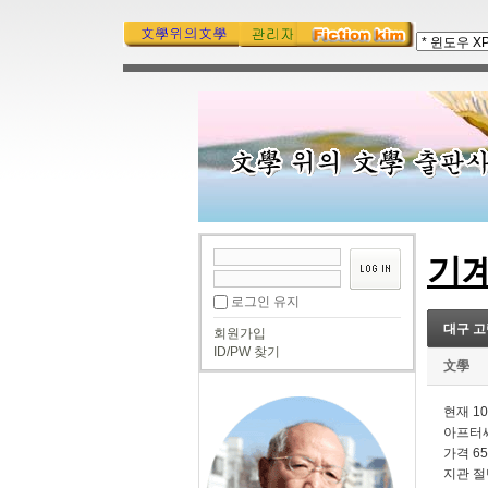
기
로그인 유지
대구 고
회원가입
ID/PW 찾기
文學
현재 1
아프터써
가격 6
지관 절