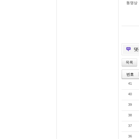
동영상 -
댓
목록
번호
41
40
39
38
37
36