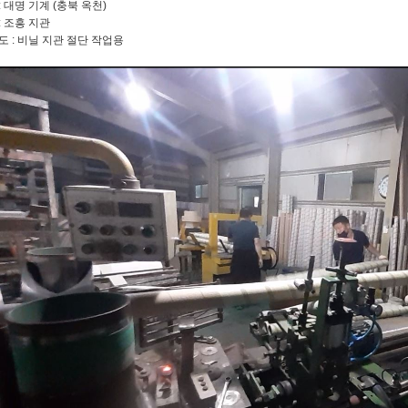
: 대명 기계 (충북 옥천)
: 조흥 지관
도 : 비닐 지관 절단 작업용