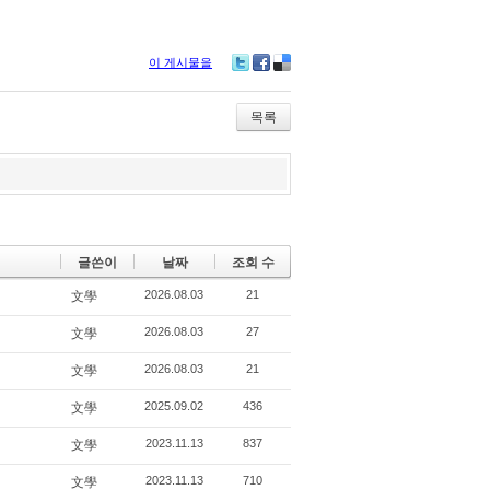
이 게시물을
Tw
Fa
De
itte
ce
lici
r
bo
ou
목록
ok
s
글쓴이
날짜
조회 수
2026.08.03
21
文學
2026.08.03
27
文學
2026.08.03
21
文學
2025.09.02
436
文學
2023.11.13
837
文學
2023.11.13
710
文學