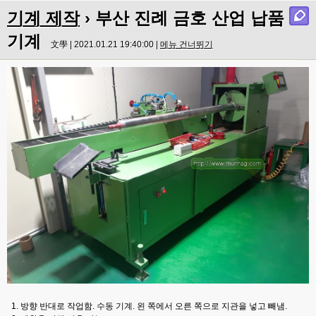
기계 제작
› 부산 진례 금호 산업 납품
기계
文學 | 2021.01.21 19:40:00 |
메뉴 건너뛰기
1. 방향 반대로 작업함. 수동 기계. 왼 쪽에서 오른 쪽으로 지관을 넣고 빼냄.