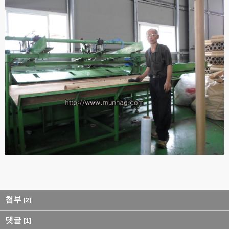
첨부
[2]
댓글
[1]