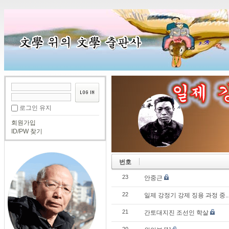
로그인 유지
회원가입
ID/PW 찾기
번호
23
안중근
22
일제 강정기 강제 징용 과정 중..
21
간토대지진 조선인 학살