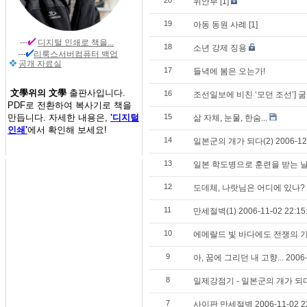
20
위안부
[1]
19
아동 동원 사례
[1]
---
디지털 인쇄
로 책을...
18
소년 강제 징용
---
리룩스서버컴퓨터 백업
공개 자료실
17
들녁에 봄은 오는가!
文學위의 文學
출판사입니다.
16
조선일보에 비친 ‘모던 조선’] 
PDF로 전환하여 복사기로 책을
만듭니다. 자세한 내용은,
'디지털
15
삶 자체, 눈물, 한숨...
인쇄'
에서 확인해 보세요!
14
일본군의 개가 되다(2) 2006-12-1
13
일본 학도병으로 훈련을 받는 날 200
12
도데체, 나랏님은 어디에 있나? 200
11
만세절벽(1) 2006-11-02 22:15
10
에메랄드 빛 바다에도 전쟁의 기억이 
9
아, 꿈에 그리던 내 고향... 2006-1
8
일제강점기 - 일본군의 개가 되다! 20
7
사이판 만세절벽 2006-11-02 22