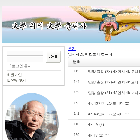
쓰기
인디자인, 매킨토시 컴퓨터
번호
로그인 유지
145
밀양 출장 (23)-43인치 4k 모
회원가입
ID/PW 찾기
144
밀양 출장 (22)-43인치 4k 모
143
밀양 출장 (21)-43인치 4k 모
142
4K 43인치 LG 모니터 (2)
141
4K 43인치 LG 모니터 ***
140
4K TV (3)
139
4k TV (2) ***