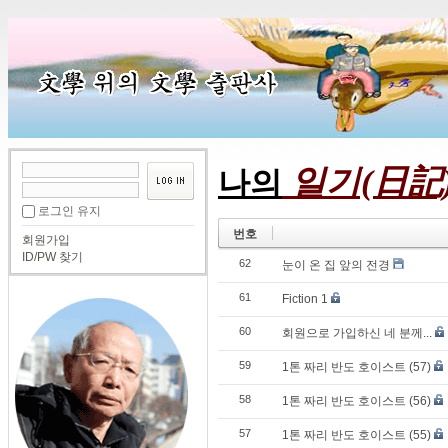
일기(日記
나의
로그인 유지
번호
회원가입
ID/PW 찾기
62
눈이 온 집 앞의 전경
61
Fiction 1
60
회원으로 가입하신 네 분께...
59
1톤 짜리 반도 호이스트 (57)
58
1톤 짜리 반도 호이스트 (56)
57
1톤 짜리 반도 호이스트 (55)