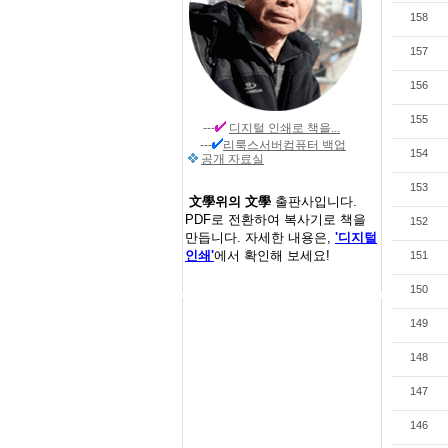
158
157
156
155
---
디지털 인쇄
로 책을...
---
리룩스서버컴퓨터 백업
154
공개 자료실
153
文學위의 文學
출판사입니다.
PDF로 전환하여 복사기로 책을
152
만듭니다. 자세한 내용은,
'디지털
인쇄'
에서 확인해 보세요!
151
150
149
148
147
146