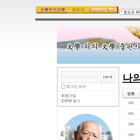
나
로그인 유지
번호
회원가입
ID/PW 찾기
162
161
160
159