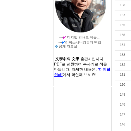
158
157
156
155
---
디지털 인쇄
로 책을...
---
리룩스서버컴퓨터 백업
154
공개 자료실
153
文學위의 文學
출판사입니다.
PDF로 전환하여 복사기로 책을
152
만듭니다. 자세한 내용은,
'디지털
인쇄'
에서 확인해 보세요!
151
150
149
148
147
146