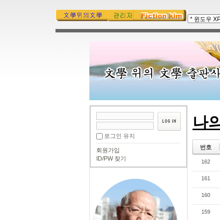
나
로그인 유지
번호
회원가입
ID/PW 찾기
162
161
160
159