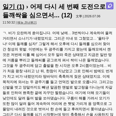
일기 (1)
› 어제 다시 세 번째 도전으로
들깨싹을 심으면서... (12)
文學 | 2026.07.06
11:50:32 |
메뉴 건너뛰기
ㄱ. 비가 요란하게 쏟아집니다. 어제 낮에... 3번씩이나 계속하여 울컥
거리면서 소나기가 내렸었지요. 그리곤 이내 또 그쳤었고... '올타구
나! 이제 들깨를 심자!' 그렇게 해서 오후에 다시 들깨를 심으러 찾아
간 청성의 윗밭. 이번에는 두 광주리를 가지고 왔는데 들깨모에서 캔
것은 저번에 이틀 째 심어서 모두 말라 죽은 상태였고 지금은 일반 땅
에 거름을 뿌리고 들깨씨를 공그르게 펴서 싹이 나온 들깨였습니다.
그것을 두 광주리에 담고 출발을 한 시각은 오후 2시쯤이었는데... 비
가 처음 왕창 내리고 난 뒤, 한참이 지났었고 그로 인해서 밤에도 번개
가 치고 비가 내렸던지라 땅바닥이 축축하게 젖은 상태였지요. 이제
목적지에 와서는 두 광주기를 들고 언덕진 밭으로 오릅니다. 그리고는
신발을 벗고 양말까지도 빼낸 말끔한 맨발로 밭고랑을 다니는데 자갈
들로 인하여 뾰족한 끝에 자꾸만 찔렸습니다. 여기에 더해 모기들이
낮인데도 달려 들어 발을 쏘아댔습니다. 구름이 해를 가려서 모기가
또한 많이 달려 들어 계속하여 머리에 쓴 햇빛 가리개 용 양쪽으로 그
물망이 내려진 것으로 벗어서 한 손에 들고 후려치면서 쫒아냈습니다.
그리곤 다시 들깨를 심기 시작했는데 땅이 축축해서 손을 사용하지 않