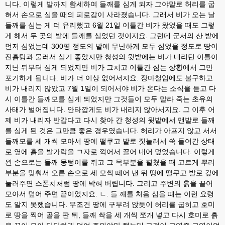
니다. 이렇게 발까지 함세하여 들깨를 심게 되자 그야말로 허리를 굽
혀서 손으로 심을 때의 피로감이 사라졌습니다. 그래서 비가 오는 날
들깨를 심는 게 더 유리했고 6월 21일 이틀간 비가 왔었을 때도 그렇
게 해서 두 곳의 밭에 들깨를 심었던 것이지요. 그런데 군서의 산 밭에
먼저 심었는데 300평 정도의 밭에 무난하게 모두 심었을 정도로 땅이
진흙탕과 물러서 심기 좋았지만 청성의 윗밭에는 비가 내리던 이틀이
지난 뒤부터 심게 되었지만 비가 그치고 이틀간 심는 상황에서 그만
포기하게 됩니다. 비가 더 이상 없어서지요. 장마철임에도 불구하고
비가 내리지 않았고 7월 1일이 되어서야 비가 온다는 소식을 듣고 다
시 이틀간 들깨모를 심게 되었지만 그것들이 모두 말라 죽는 초유의
사태가 벌어집니다. 안타깝게도 비가 내리지 않아서지요. 그 이후 어
제 비가 내리자 반갑다고 다시 찾아 간 청성의 윗밭에서 맨발로 들깨
를 심게 된 것은 그만큼 좋은 경우였습니다. 허리가 아프지 않고 서서
들깨모를 세 개씩 모아서 땅에 떨쿠고 발로 짓눌러서 쑥 들어간 상태
로 옆에 흙을 발가락을 ㄱ자로 꺽어서 끌어 내어 덮었습니다. 이렇게
왼 손으로는 들깨 뭉텅이를 쥐고 그 목부분을 펼쳤을 때 고르게 뿌리
부분을 맞춰서 오른 손으로 세 모씩 떼어 낸 뒤 땅에 떨쿠고 발로 깊에
눌러주면 스폰치처럼 땅에 박혀 버립니다. 그리고 주변의 흙을 끌어
모아서 덮어 주면 끝이었지요. ㄴ. 들 깨를 처음 심을 때는 이런 요령
도 알지 못했습니다. 무조건 땅에 구부려 앉듯이 허리를 굽히고 호미
로 땅을 찍어 골을 판 뒤, 들깨 싹을 세 개씩 쪼개 넣고 다시 호미로 흙