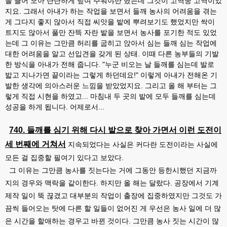
을 끌어 모아 단단하게 덮여 주워야만 했는데 그것이 고역중 고역이었
지요. 그래서 아내가 하는 작업을 보면서 들깨 농사의 어려움을 겪는
게 그다지 좋지 않아서 직접 씨앗을 밭에 뿌려보기도 했었지만 싹이
트지도 않아서 풀만 잔뜩 자란 밭을 보면서 농사를 포기한 적도 있었
는데 그 이유는 그만큼 허리를 굽히고 앉아서 심는 들깨 심는 작업에
대한 어려움을 알고 선입견을 갖게 된 상태. 이때 다른 농부들의 기발
한 방식을 아내가 전해 줍니다. "누군 비오는 날 들깨를 심는데 발로
밟고 지나가면 끝이라는 그렇게 하던데요!" 이렇게 아내가 전해온 기
발한 생각에 의아스러운 느낌을 받았었지요. 그리고 올 해 부터는 그
렇게 직접 시현을 하였고... 마침내 두 곳의 밭에 모두 들깨를 심는데
성공을 하게 됩니다. 어제로서...
740. 들깨를 심기 위해 다시 밭으로 찾아 가면서 이런 도전이
세 번째에 거쳐서
지속되었다는 사실은 커다란 도전이라는 사실에
모든 걸 집중할 필여기 있다고 보았다.
그 이유는 그만큼 농사를 짓는다는 거에 그동안 등한시했던 지금까
지의 경우와 맥락을 같이한다. 하지만 올 해는 달랐다. 공장에서 기계
제작 일이 뚝 끊겼고 대부분의 작업이 출장에 집중하였지만 그것도 가
끔씩 들어오는 탓에 다른 할 일들이 없어진 게 우선은 농사 일에 더 많
은 시간을 할애하는 경우고 바뀐 것이다. 그만큼 농사 짓는 시간이 많