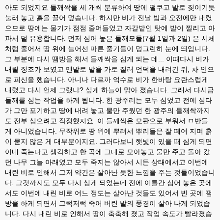
아도 되었지요 들깨싹을 세 개씩 분류하여 땅에 떨쿠고 발로 짖이기듯
눌러 놓고 흙을 끌어 덮습니다. 하지만 비가 전날 밤과 오전에만 내렸
으므로 땅에는 물기가 점점 줄어들었고 자갈밭인 탓에 발이 찔리고 아
파서 덜 유용합니다. 먼저 심어 놓은 들깨모들(7월 1일과 2일) 은 시체
처럼 줄어서 땅 위에 늘어선 마른 줄기들이 덩그런히 눈에 띄입니다.
그 부분에 다시 땜방을 해서 들깨싹을 심게 되는 데... 이때다시 비가
내릴 징조가 보였고 맨발로 밭을 가로 질러 언덕을 내려간 뒤, 차 안으
로 피신을 했습니다. 아니나 다르까 억수로 비가 한바탕 요란스럽게
내렸고 다시 언제 그랬냐? 싶게 하늘이 맑아 졌습니다. 그래서 다시금
들깨를 심는 작업을 하게 됩니다. 한 광주리는 모두 심었고 전에 심다
가 그만 포기하고 땅에 내려 놓고 물만 주웠던 한 광주의 들깨싹까지
도 전부 심으려고 작정했지요. 이 들깨싹은 모판으로 부워서 ㅁ반들
게 아니었습니다. 무작위로 땅 위에 뿌려서 뿌리들은 잘 떼어 지며 흙
이 묻지 않은 게 대부분이지요. 그러다보니 햇빛이 있을 때 심게 되면
이내 죽는다고 생각하고 한 곡에 그대로 모아놓고 물만 주고 돌아 갔
던 나무 그늘 아래였고 모두 죽지는 않아서 시든 상태에서고 이번에
내린 비로 인해서 그저 약간은 살아난 듯한 느낌을 주는 것들이었습니
다. 그것까지도 모두 다시 심게 되었는데 전에 이틀간 심어 놓은 곳에
서도 이번에 내린 비로 어느 정도는 살아난 것들도 있어서 빈 곳에 땜
방을 하게 되면서 그럭저럭 죽어 버린 밭의 풍경이 살아 나게 되었습
니다. 다시 내린 비로 인해서 땅이 축축해 졌고 작업 속도가 빨라졌습