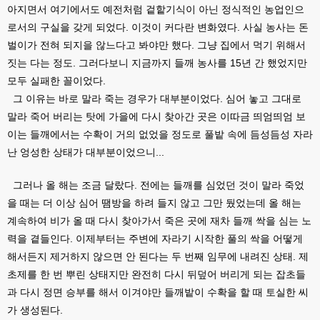
아지면서 여기에서도 예전처럼 겉핱기식이 아닌 정식적인 농업인으
로서의 구실을 갖게 되었다. 이것이 커다란 변화였다. 사실 농사는 돈
벌이가 전혀 되지을 않느다고 봐야만 했다. 그냥 집에서 먹기 위해서
짓는 다는 정도. 그러다보니 지금까지 들깨 농사를 15년 간 했었지만
모두 실패한 꼴이었다.
그 이유는 바로 말라 죽는 경우가 대부분이었다. 심어 놓고 그대로
말라 죽어 버리는 탓에 가을에 다시 찾아간 곳은 이따금 띄엄띄엄 보
이는 들깨에서는 수확이 거의 없었을 정도로 풀밭 속에 듬성듬성 자라
난 엉성한 상태가 대부분이었으니...
그러나 올 해는 조금 달랐다. 전에는 들깨를 심었던 것이 말라 죽었
을 때는 더 이상 심어 땜방을 하려 들지 않고 그만 뒀었는데 올 해는
계속하여 비가 올 때 다시 찾아가서 죽은 곳에 재차 들깨 싹을 심는 노
력을 곁들인다. 이제부터는 주변에 자라기 시작한 풀의 싹을 어떻게
해서든지 제거하지 않으면 안 된다는 두 번째 임무에 내려진 상태. 제
초제를 한 번 뿌린 상태지만 완전히 다시 뒤덮어 버리게 되는 잡초들
과 다시 정면 승부를 해서 이겨야만 들깨밭이 수확을 할 때 토실한 씨
가 생성된다.