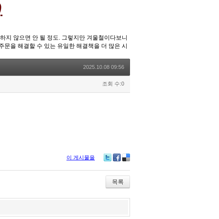
)
중하지 않으면 안 될 정도. 그렇지만 겨울철이다보니
주문을 해결할 수 있는 유일한 해결책을 더 많은 시
2025.10.08 09:56
조회 수:0
이 게시물을
Tw
Fa
De
itte
ce
lici
r
bo
ou
목록
ok
s