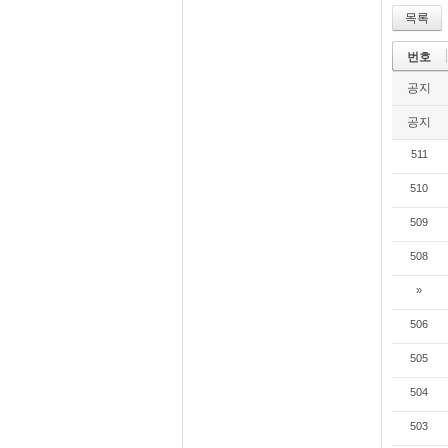
목록
번호
공지
공지
511
510
509
508
»
506
505
504
503