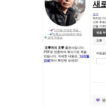
새로
쓰기
하지만 기
너무 추워
간을 기계
---
디지털 인쇄
로 책을...
방음 부
---
리룩스서버컴퓨터 백업
공개 자료실
文學
文學위의 文學
출판사입니다.
PDF로 전환하여 복사기로 책을
비밀글입
만듭니다. 자세한 내용은,
'디지털
인쇄'
에서 확인해 보세요!
댓