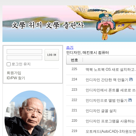
쓰기
인디자인, 매킨토시 컴퓨터
번호
로그인 유지
225
맥북 노트북 OS 새로 설치하고... 
회원가입
ID/PW 찾기
224
인디자인 간단한 책 만들기
223
인디자인에서 폰트를 세로로 쓰
222
인디자인으로 앨범 만들기
221
인디자인 글꼴 설치
220
인디자인 프로그램을 사용하는 활
219
오토캐드(AutoCAD)-3차원도면