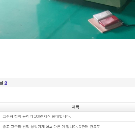
글
0
제목
고주파 천막 융착기 10kw 제작 판매합니다.
중고 고주파 천막 융착기계 5kw 다른 거 팝니다. ///판매 완료///