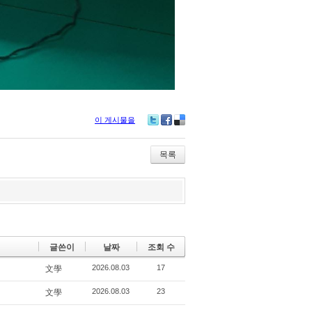
이 게시물을
Tw
Fa
De
itte
ce
lici
r
bo
ou
목록
ok
s
글쓴이
날짜
조회 수
2026.08.03
17
文學
2026.08.03
23
文學