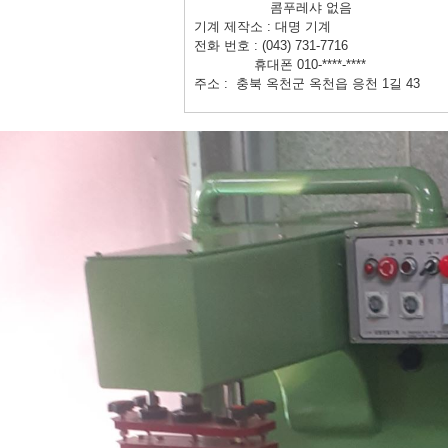
콤푸레샤 없음
기계 제작소 : 대명 기계
전화 번호 : (043) 731-7716
휴대폰 010-****-****
주소 : 충북 옥천군 옥천읍 응천 1길