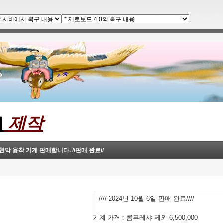
제작
계
천막 융착 기계 판매합니다. //판매 완료//
//// 2024년 10월 6일 판매 완료////
기계 가격 : 콤푸레샤 제외 6,500,000