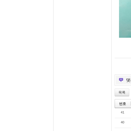
댓
목록
번호
41
40