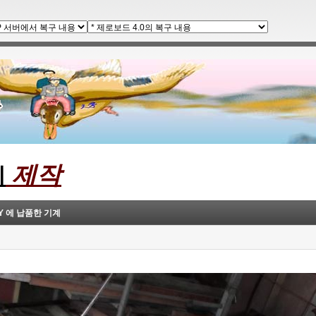
제작
계
.Y 에 납품한 기계