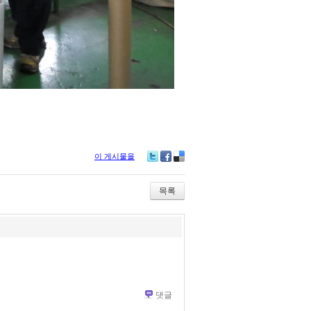
이 게시물을
Tw
Fa
De
itte
ce
lici
r
bo
ou
목록
ok
s
댓글