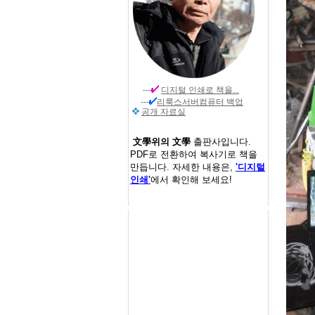
---
디지털 인쇄
로 책을...
---
리룩스서버컴퓨터 백업
공개 자료실
文學위의 文學
출판사입니다.
PDF로 전환하여 복사기로 책을
만듭니다. 자세한 내용은,
'디지털
인쇄'
에서 확인해 보세요!