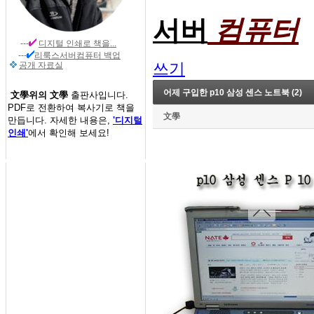
컴퓨터
서버
---
디지털 인쇄
로 책을...
---
리룩스서버컴퓨터 백업
쓰기
공개 자료실
어제 구입한 p10 삼성 센스 노트북 (2)
文學위의 文學
출판사입니다.
PDF로 전환하여 복사기로 책을
文學
만듭니다. 자세한 내용은,
'디지털
인쇄'
에서 확인해 보세요!