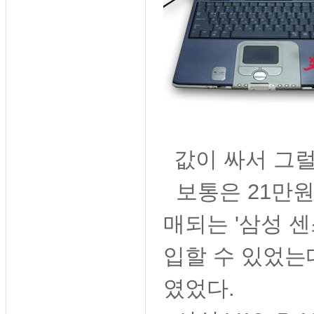
값이 싸서 그럴
보통은 21만원
매되는 '삼성
센
입할 수 있었는
였었다.