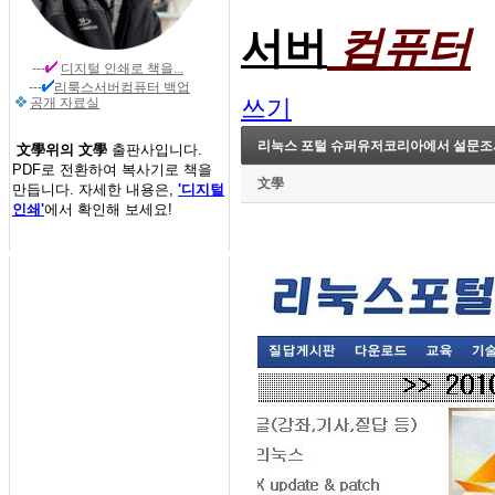
컴퓨터
서버
---
디지털 인쇄
로 책을...
---
리룩스서버컴퓨터 백업
쓰기
공개 자료실
리눅스 포털 슈퍼유저코리아에서 설문조
文學위의 文學
출판사입니다.
PDF로 전환하여 복사기로 책을
文學
만듭니다. 자세한 내용은,
'디지털
인쇄'
에서 확인해 보세요!