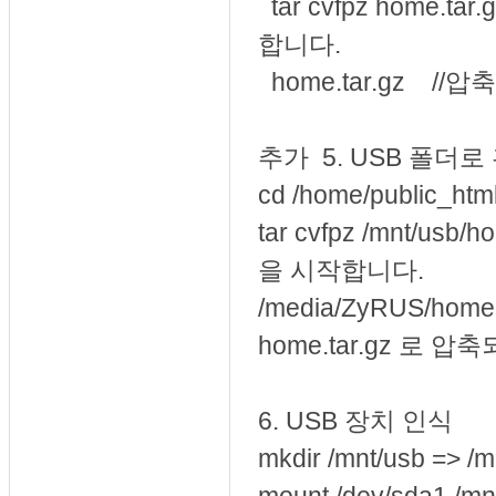
tar cvfpz home.ta
합니다.
home.tar.gz /
추가
5. USB 폴더
cd /home/publi
tar cvfpz /mnt/usb
을 시작합니다.
/media/ZyRUS/ho
home.tar.gz 로 
6. USB 장치 인식
mkdir /mnt/usb =