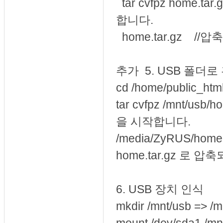
tar cvfpz home.ta
합니다.
home.tar.gz /
추가
5. USB 폴더
cd /home/publi
tar cvfpz /mnt/usb
을 시작합니다.
/media/ZyRUS/ho
home.tar.gz 로 
6. USB 장치 인식
mkdir /mnt/usb =