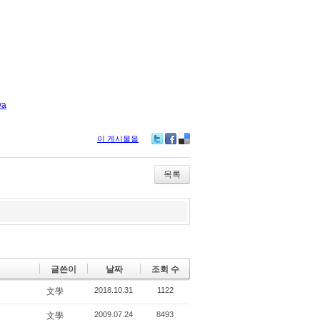
wa
이 게시물을
Tw
Fa
De
itte
ce
lici
r
bo
ou
목록
ok
s
글쓴이
날짜
조회 수
2018.10.31
1122
文學
2009.07.24
8493
文學