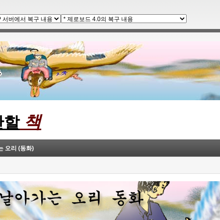
책
간할
 오리 (동화)