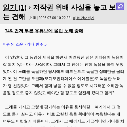
일기 (1)
› 저작권 위배 사실을 놓고 보
는 견해
文學 | 2026.07.09 10:22:38 |
메뉴 건너뛰기
746. 먼저 부른 유튜브에 올린 노래 중에
바람의 소원 -키타 반주 3
이 있었다. 그 동영상 제작을 하면서 어려웠던 점은 키타음이 녹음이
잘 되지 않는 다는 사실이다. 그래서 그 전에는 전혀 녹음을 하지 못했
었다. 이 노래를 녹음하던 당시에도 해드폰으로 녹음한 상태만을 올리
게 된 건 그만큼 오인페(오디오인터페이스:에이블톤)로 녹음한 노래
가 영 선찮았다. 그래서 함께 넣을 수 없을 정도로 시끄러운 소리만 녹
음될 정도로 좋지 않았고 빼야만 할 정도로 얌전해 졌다고 할까?
노래를 가지고 그렇게 평가하는 이유를 용서하길... 여기에서 그 정
도로 듣기 싫다고 이유가 바로 요란한 음을 확대하여 녹음한다는 게
너무도 어렵웠기 때문이다. 그래서 그 때까지도 가급적이면 키타를 치